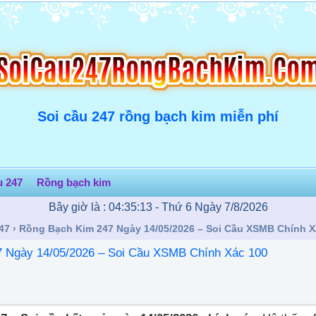
Soi cầu 247 rồng bạch kim miễn phí
u 247
Rồng bạch kim
Bây giờ là :
04:35:14 - Thứ 6 Ngày 7/8/2026
47
›
Rồng Bạch Kim 247 Ngày 14/05/2026 – Soi Cầu XSMB Chính X
 Ngày 14/05/2026 – Soi Cầu XSMB Chính Xác 100