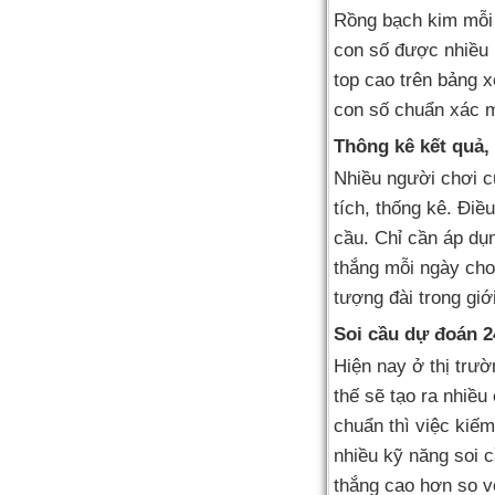
Rồng bạch kim mỗi 
con số được nhiều 
top cao trên bảng 
con số chuẩn xác m
Thông kê kết quả, 
Nhiều người chơi c
tích, thống kê. Điề
cầu. Chỉ cần áp dụn
thắng mỗi ngày cho
tượng đài trong giớ
Soi cầu dự đoán 2
Hiện nay ở thị trườ
thế sẽ tạo ra nhiề
chuẩn thì việc kiếm
nhiều kỹ năng soi 
thắng cao hơn so v