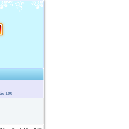
ác 100