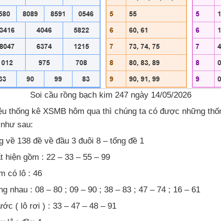
Soi cầu rồng bạch kim 247 ngày 14/05/2026
ệu thống kê XSMB hôm qua thì chúng ta có được những thốn
 như sau:
g về 138 đề về đầu 3 đuôi 8 – tổng đề 1
 hiện gồm : 22 – 33 – 55 – 99
 có lô : 46
 nhau : 08 – 80 ; 09 – 90 ; 38 – 83 ; 47 – 74 ; 16 – 61
ước ( lô rơi ) : 33 – 47 – 48 – 91