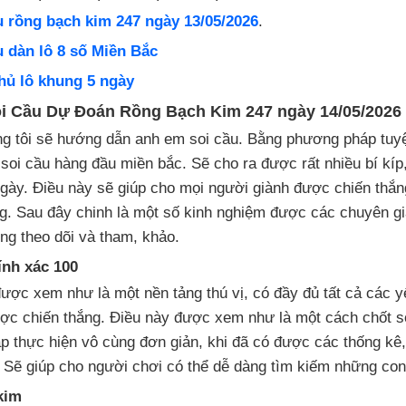
u rồng bạch kim 247 ngày 13/05/2026
.
u dàn lô 8 số Miền Bắc
hủ lô khung 5 ngày
i Cầu Dự Đoán
Rồng Bạch Kim 247
ngày 14/05/2026
g tôi sẽ hướng dẫn anh em soi cầu. Bằng phương pháp tuy
soi cầu hàng đầu miền bắc. Sẽ cho ra được rất nhiều bí kíp
gày. Điều này sẽ giúp cho mọi người giành được chiến thắ
g. Sau đây chinh là một số kinh nghiệm được các chuyên gi
ng theo dõi và tham, khảo.
ính xác 100
ợc xem như là một nền tảng thú vị, có đầy đủ tất cả các yế
ợc chiến thắng. Điều này được xem như là một cách chốt 
 thực hiện vô cùng đơn giản, khi đã có được các thống kê,
. Sẽ giúp cho người chơi có thể dễ dàng tìm kiếm những con
kim