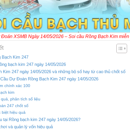
 Đoán XSMB Ngày 14/05/2026 – Soi cầu Rồng Bạch Kim miễn 
ết
g Bạch Kim 247
ng bạch kim 247 ngày 14/05/2026
 Kim 247 ngày 14/05/2026 và những bộ số hay từ cao thủ chốt số
 Cầu Dự Đoán Rồng Bạch Kim 247 ngày 14/05/2026
m chính xác 100
bạch kim
quả, phân tích số liệu
oán 247 chốt số
 biệt hiệu quả
ầu tại Rồng bạch kim 247 ngày 14/05/2026?
ơi và quản lý vốn hiệu quả