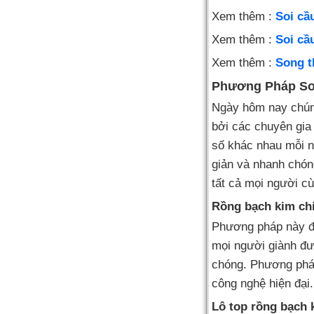
Xem thêm :
Soi cầ
Xem thêm :
Soi cầ
Xem thêm :
Song t
Phương Pháp So
Ngày hôm nay
chún
bởi các chuyên gia 
số khác nhau mỗi n
giản và nhanh chón
tất cả mọi người cù
Rồng bạch kim ch
Phương pháp này đư
mọi người giành đư
chóng. Phương pháp
công nghệ hiện đại
Lô top rồng bạch 