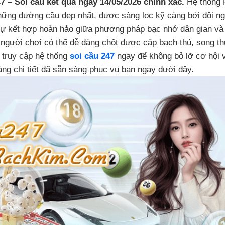
 – Soi cầu kết quả ngày 14/05/2026 chính xác.
Hệ thống 
ững đường cầu đẹp nhất, được sàng lọc kỹ càng bởi đội ng
ự kết hợp hoàn hảo giữa phương pháp bạc nhớ dân gian và
, người chơi có thể dễ dàng chốt được cặp bạch thủ, song th
y truy cập hệ thống
soi cầu 247
ngay để không bỏ lỡ cơ hội 
àng chi tiết đã sẵn sàng phục vụ bạn ngay dưới đây.