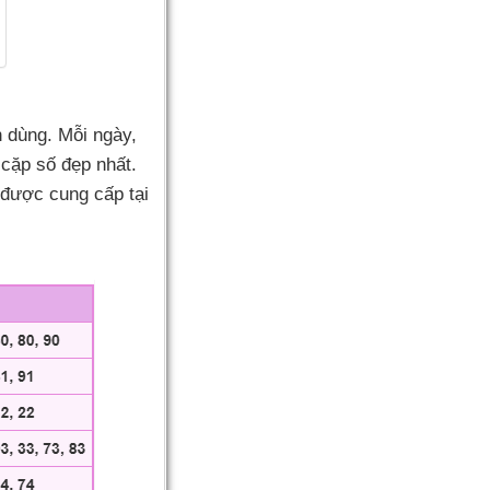
n dùng. Mỗi ngày,
cặp số đẹp nhất.
ố được cung cấp tại