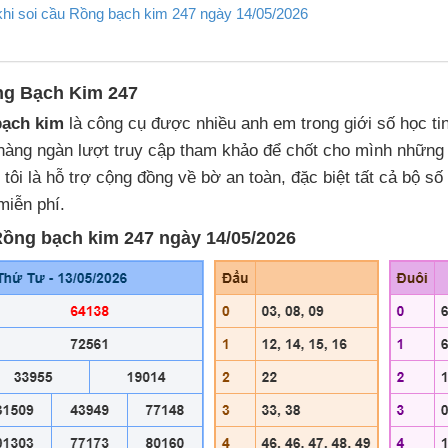
khi soi cầu Rồng bạch kim 247 ngày 14/05/2026
ồng Bạch Kim 247
bạch kim
là công cụ được nhiều anh em trong giới số học ti
hàng ngàn lượt truy cập tham khảo để chốt cho mình những 
tôi là hỗ trợ cộng đồng về bờ an toàn, đặc biệt tất cả bộ s
miễn phí.
ng bạch kim 247 ngày 14/05/2026