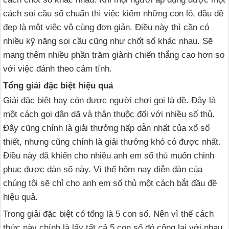
cách soi cầu số chuẩn thì việc kiếm những con lô, đầu đề
đẹp là một việc vô cùng đơn giản. Điều này thì cần có
nhiều kỹ năng soi cầu cũng như chốt số khác nhau. Sẽ
mang thêm nhiều phần trăm giành chiến thắng cao hơn so
với việc đánh theo cảm tính.
Tổng giải đặc biệt hiệu quả
Giải đặc biệt hay còn được người chơi gọi là đề. Đây là
một cách gọi dân dã và thân thuộc đối với nhiều số thủ.
Đây cũng chính là giải thưởng hấp dẫn nhất của xổ số
thiết, nhưng cũng chính là giải thưởng khó có được nhất.
Điều này đã khiến cho nhiều anh em số thủ muốn chinh
phục được dàn số này. Vì thế hôm nay diễn đàn của
chúng tôi sẽ chỉ cho anh em số thủ một cách bắt đầu đề
hiệu quả.
Trong giải đặc biệt có tổng là 5 con số. Nên vì thế cách
thức này chính là lấy tất cả 5 con số đó cộng lại với nhau