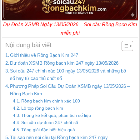
Dự Đoán XSMB Ngày 13/05/2026 – Soi cầu Rồng Bạch Kim
miễn phí
Nội dung bài viết
Giới thiệu về Rồng Bạch Kim 247
Dự đoán XSMB Rồng bạch kim 247 ngày 13/05/2026
Soi cầu 247 chính xác 100 ngày 13/05/2026 và những bộ
số hay từ cao thủ chốt số
Phương Pháp Soi Cầu Dự Đoán XSMB ngày 13/05/2026 –
Rồng Bạch Kim
Rồng bạch kim chính xác 100
Lô top rồng bạch kim
Thông kê kết quả, phân tích số liệu
Soi cầu dự đoán 247 chốt số
Tổng giải đặc biệt hiệu quả
Tại sao nên soi cầu tại Rồng bạch kim 247 ngày