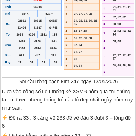
Soi cầu rồng bạch kim 247 ngày 13/05/2026
Dựa vào bảng số liệu thống kê XSMB hôm qua thì chúng
ta có được những thống kê cầu lô đẹp nhất ngày hôm nay
như sau:
Đề ra 33 , 3 càng về 233 đề về đầu 3 đuôi 3 – tổng đề
6