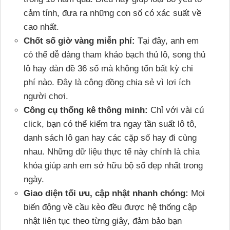
cảm tính, đưa ra những con số có xác suất về
cao nhất.
Chốt số giờ vàng miễn phí:
Tại đây, anh em
có thể dễ dàng tham khảo bạch thủ lô, song thủ
lô hay dàn đề 36 số mà không tốn bất kỳ chi
phí nào. Đây là cộng đồng chia sẻ vì lợi ích
người chơi.
Công cụ thống kê thông minh:
Chỉ với vài cú
click, bạn có thể kiểm tra ngay tần suất lô tô,
danh sách lô gan hay các cặp số hay đi cùng
nhau. Những dữ liệu thực tế này chính là chìa
khóa giúp anh em sở hữu bộ số đẹp nhất trong
ngày.
Giao diện tối ưu, cập nhật nhanh chóng:
Mọi
biến động về cầu kèo đều được hệ thống cập
nhật liên tục theo từng giây, đảm bảo bạn