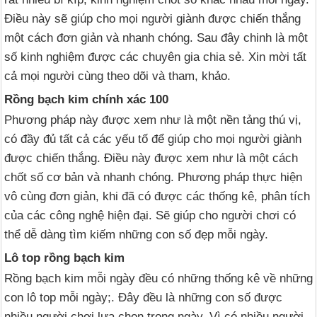
Điều này sẽ giúp cho mọi người giành được chiến thắng
một cách đơn giản và nhanh chóng. Sau đây chinh là một
số kinh nghiệm được các chuyên gia chia sẻ. Xin mời tất
cả mọi người cùng theo dõi và tham, khảo.
Rồng bạch kim chính xác 100
Phương pháp này được xem như là một nền tảng thú vị,
có đầy đủ tất cả các yếu tố để giúp cho mọi người giành
được chiến thắng. Điều này được xem như là một cách
chốt số cơ bản và nhanh chóng. Phương pháp thực hiện
vô cùng đơn giản, khi đã có được các thống kê, phân tích
của các công nghệ hiện đại. Sẽ giúp cho người chơi có
thể dễ dàng tìm kiếm những con số đẹp mỗi ngày.
Lô top rồng bạch kim
Rồng bạch kim mỗi ngày đều có những thống kê về những
con lô top mỗi ngày;. Đây đều là những con số được
nhiều người chơi lựa chọn trong ngày. Vì có nhiều người