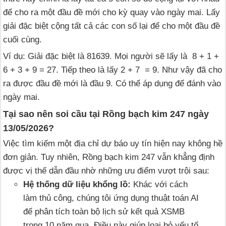
để cho ra một đầu đề mới cho kỳ quay vào ngày mai. Lấy
giải đặc biệt cộng tất cả các con số lại để cho một đầu đề
cuối cùng.
Ví dụ
: Giải đặc biệt là 81639. Mọi người sẽ lấy là 8 + 1 +
6 + 3 + 9 = 27. Tiếp theo là lấy 2 + 7 = 9. Như vậy đã cho
ra được đầu đề mới là đầu 9. Có thể áp dụng để đánh vào
ngày mai.
Tại sao nên soi cầu tại Rồng bạch kim 247 ngày
13/05/2026?
Việc tìm kiếm một địa chỉ dự báo uy tín hiện nay không hề
đơn giản. Tuy nhiên, Rồng bạch kim 247 vẫn khẳng định
được vị thế dẫn đầu nhờ những ưu điểm vượt trội sau:
Hệ thống dữ liệu khổng lồ:
Khác với cách
làm thủ công, chúng tôi ứng dụng thuật toán AI
để phân tích toàn bộ lịch sử kết quả XSMB
trong 10 năm qua. Điều này giúp loại bỏ yếu tố