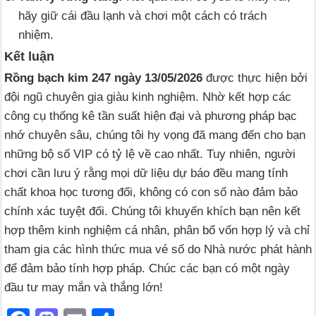
hãy giữ cái đầu lạnh và chơi một cách có trách
nhiệm.
Kết luận
Rồng bạch kim 247 ngày 13/05/2026
được thực hiện bởi
đội ngũ chuyên gia giàu kinh nghiệm. Nhờ kết hợp các
công cụ thống kê tần suất hiện đại và phương pháp bạc
nhớ chuyên sâu, chúng tôi hy vọng đã mang đến cho bạn
những bộ số VIP có tỷ lệ về cao nhất.
Tuy nhiên, người
chơi cần lưu ý rằng mọi dữ liệu dự báo đều mang tính
chất khoa học tương đối, không có con số nào đảm bảo
chính xác tuyệt đối. Chúng tôi khuyến khích bạn nên kết
hợp thêm kinh nghiệm cá nhân, phân bổ vốn hợp lý và chỉ
tham gia các hình thức mua vé số do Nhà nước phát hành
để đảm bảo tính hợp pháp. Chúc các bạn có một ngày
đầu tư may mắn và thắng lớn!