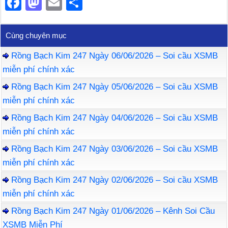
F
M
E
S
a
a
m
h
c
st
ail
ar
Cùng chuyên mục
e
o
e
Rồng Bạch Kim 247 Ngày 06/06/2026 – Soi cầu XSMB
b
d
miễn phí chính xác
o
o
Rồng Bạch Kim 247 Ngày 05/06/2026 – Soi cầu XSMB
o
n
miễn phí chính xác
k
Rồng Bạch Kim 247 Ngày 04/06/2026 – Soi cầu XSMB
miễn phí chính xác
Rồng Bạch Kim 247 Ngày 03/06/2026 – Soi cầu XSMB
miễn phí chính xác
Rồng Bạch Kim 247 Ngày 02/06/2026 – Soi cầu XSMB
miễn phí chính xác
Rồng Bạch Kim 247 Ngày 01/06/2026 – Kênh Soi Cầu
XSMB Miễn Phí