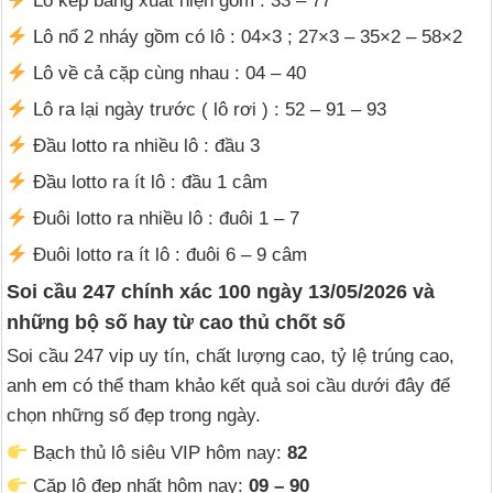
Lô kép bằng xuất hiện gồm : 33 – 77
Lô nổ 2 nháy gồm có lô : 04×3 ; 27×3 – 35×2 – 58×2
Lô về cả cặp cùng nhau : 04 – 40
Lô ra lại ngày trước ( lô rơi ) : 52 – 91 – 93
Đầu lotto ra nhiều lô : đầu 3
Đầu lotto ra ít lô : đầu 1 câm
Đuôi lotto ra nhiều lô : đuôi 1 – 7
Đuôi lotto ra ít lô : đuôi 6 – 9 câm
Soi cầu 247 chính xác 100 ngày 13/05/2026 và
những bộ số hay từ cao thủ chốt số
Soi cầu 247 vip uy tín, chất lượng cao, tỷ lệ trúng cao,
anh em có thể tham khảo kết quả soi cầu dưới đây để
chọn những số đẹp trong ngày.
Bạch thủ lô siêu VIP hôm nay:
82
Cặp lô đẹp nhất hôm nay:
09 – 90