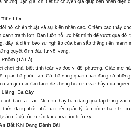
à những luận giải chi tiết từ chuyên gia giúp bạn nhận diện 
 Tiến Lên
i đòi hỏi chiến thuật và sự kiên nhẫn cao. Chiêm bao thấy chơ
h cạnh tranh lớn. Bạn luôn nỗ lực hết mình để vượt qua đối 
g, đây là điềm báo sự nghiệp của bạn sắp thăng tiến mạnh 
hững quyết định đầu tư vội vàng.
 Phỏm (Tá Lả)
 chơi phải biết tính toán và đọc vị đối phương. Giấc mơ n
ối quan hệ phức tạp. Có thể xung quanh bạn đang có những
ạn cần giữ cái đầu lạnh để không bị cuốn vào bẫy của người
 Liêng, Ba Cây
cảnh báo rất cao. Nó cho thấy bạn đang quá tập trung vào nh
m thức đang nhắc nhở bạn nên quản lý tài chính chặt chẽ 
ự án có độ rủi ro lớn khi chưa tìm hiểu kỹ.
An Bắt Khi Đang Đánh Bài