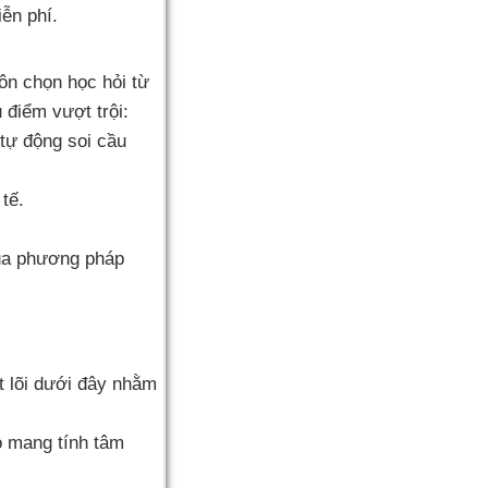
ễn phí.
ôn chọn học hỏi từ
 điểm vượt trội:
tự động soi cầu
tế.
qua phương pháp
t lõi dưới đây nhằm
o mang tính tâm