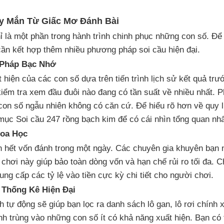
ay Mắn Từ Giấc Mơ Đánh Bài
ỉ là một phần trong hành trình chinh phục những con số. Để
cần kết hợp thêm nhiều phương pháp soi cầu hiện đại.
Pháp Bạc Nhớ
t hiện của các con số dựa trên tiến trình lịch sử kết quả tr
 kiểm tra xem đầu đuôi nào đang có tần suất về nhiều nhất.
con số ngẫu nhiên không có căn cứ. Để hiểu rõ hơn về quy l
mục Soi cầu 247 rồng bạch kim để có cái nhìn tổng quan nhấ
hoa Học
n hết vốn đánh trong một ngày. Các chuyên gia khuyên bạn
 chơi này giúp bảo toàn dòng vốn và hạn chế rủi ro tối đa. 
ung cấp các tỷ lệ vào tiền cực kỳ chi tiết cho người chơi.
Thống Kê Hiện Đại
 tự động sẽ giúp bạn lọc ra danh sách lô gan, lô rơi chính 
h trùng vào những con số ít có khả năng xuất hiện. Bạn có t