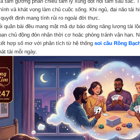
à tấm gương phản chiếu tâm lý xung đột nội tâm sâu sắc. T
 chính và khát vọng làm chủ cuộc sống. Khi ngủ, đại não tái h
uyết định mang tính rủi ro ngoài đời thực.
ỗi quân bài đều mang mật mã dự báo dòng năng lượng tài lộc
bạn chủ động đón nhận thời cơ hoặc phòng tránh vận hạn. 
ết hợp số mơ với phân tích từ hệ thống
soi cầu Rồng Bạc
hát tài mỗi ngày.