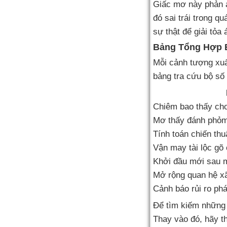
Giấc mơ này phản án
đó sai trái trong qu
sự thật để giải tỏa 
Bảng Tổng Hợp 
Mỗi cảnh tượng xuấ
bảng tra cứu bộ số
Chiêm bao thấy chơi
Mơ thấy đánh phỏm,
Tính toán chiến thu
Vận may tài lộc gõ
Khởi đầu mới sau m
Mở rộng quan hệ xã
Cảnh báo rủi ro phá
Để tìm kiếm những đ
Thay vào đó, hãy t