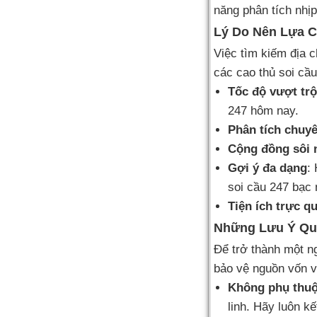
năng phân tích nhị
Lý Do Nên Lựa C
Việc tìm kiếm địa 
các cao thủ soi cầ
Tốc độ vượt trộ
247 hôm nay.
Phân tích chuy
Cộng đồng sôi 
Gợi ý đa dạng
:
soi cầu 247 bạc 
Tiện ích trực q
Những Lưu Ý Qua
Để trở thành một n
bảo vệ nguồn vốn v
Không phụ thuộ
linh. Hãy luôn k