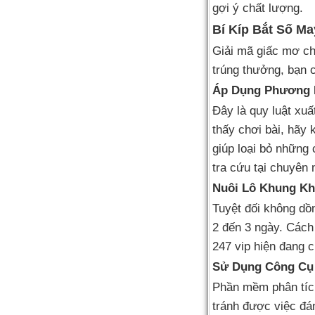
gợi ý chất lượng.
Bí Kíp Bắt Số M
Giải mã giấc mơ ch
trúng thưởng, bạn 
Áp Dụng Phương 
Đây là quy luật xuấ
thấy chơi bài, hãy
giúp loại bỏ những 
tra cứu tại chuyên 
Nuôi Lô Khung K
Tuyệt đối không dồ
2 đến 3 ngày. Cách
247 vip hiện đang c
Sử Dụng Công Cụ 
Phần mềm phân tích
tránh được việc đán