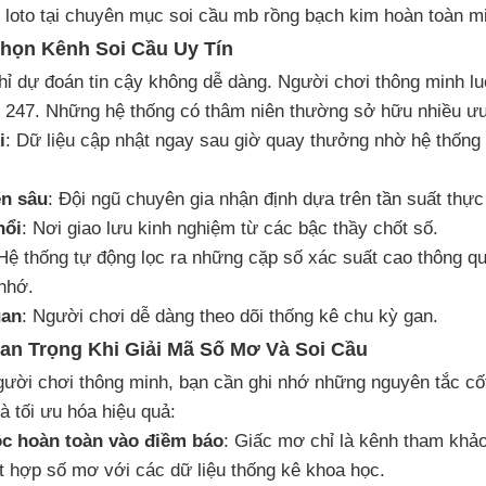
p loto tại chuyên mục soi cầu mb rồng bạch kim hoàn toàn mi
họn Kênh Soi Cầu Uy Tín
chỉ dự đoán tin cậy không dễ dàng. Người chơi thông minh lu
u 247. Những hệ thống có thâm niên thường sở hữu nhiều ưu
i
: Dữ liệu cập nhật ngay sau giờ quay thưởng nhờ hệ thống 
ên sâu
: Đội ngũ chuyên gia nhận định dựa trên tần suất thực 
nổi
: Nơi giao lưu kinh nghiệm từ các bậc thầy chốt số.
 Hệ thống tự động lọc ra những cặp số xác suất cao thông 
nhớ.
uan
: Người chơi dễ dàng theo dõi thống kê chu kỳ gan.
n Trọng Khi Giải Mã Số Mơ Và Soi Cầu
gười chơi thông minh, bạn cần ghi nhớ những nguyên tắc cố
à tối ưu hóa hiệu quả:
c hoàn toàn vào điềm báo
: Giấc mơ chỉ là kênh tham khả
ết hợp số mơ với các dữ liệu thống kê khoa học.