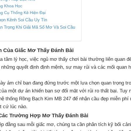
ng Khoa Học
g Cụ Thống Kê Hiện Đại
ọn Kênh Soi Cầu Uy Tín
 Trọng Khi Giải Mã Số Mơ Và Soi Cầu
h Của Giấc Mơ Thấy Đánh Bài
a tâm lý học, việc ngủ mơ thấy chơi bài thường liên quan đế
 những quyết định định mệnh, sự may rủi và các mối quan h
ày ám chỉ bạn đang đứng trước một lựa chọn quan trọng tr
 của một dự án khiến bạn sợ đối mặt với rủi ro thất bại. Tuy 
 hệ thống Rồng Bạch Kim MB 247 để nhận cầu đẹp miễn phí
t cứ lúc nào.
t Các Trường Hợp Mơ Thấy Đánh Bài
iệp đằng sau mỗi giấc mơ, chúng ta cần phân tích kỹ bối cản