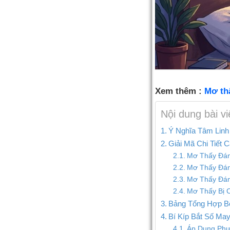
Xem thêm :
Mơ th
Nội dung bài vi
Ý Nghĩa Tâm Linh
Giải Mã Chi Tiết
Mơ Thấy Đán
Mơ Thấy Đán
Mơ Thấy Đán
Mơ Thấy Bị C
Bảng Tổng Hợp B
Bí Kíp Bắt Số Ma
Áp Dụng Phư