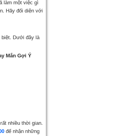
ã làm một việc gì
ện. Hãy đối diện với
biệt. Dưới đây là
ay Mắn Gợi Ý
ất nhiều thời gian.
00
để nhận những