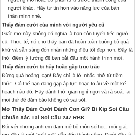
người khác. Hãy tự tin hơn vào năng lực của bản
thân mình nhé.
Thấy đám cưới của mình với người yêu cũ
Giấc mơ này không có nghĩa là bạn còn luyến tiếc người
cũ. Thực tế, nó cho thấy bạn đã hoàn toàn buông bỏ quá
khứ và sẵn sàng đón nhận những điều tốt đẹp hơn. Đây là
thời điểm lý tưởng để bạn bắt đầu một hành trình mới.
Thấy đám cưới bị hủy hoặc gặp trục trặc
Đừng quá hoảng loạn! Đây chỉ là lời nhắc nhở từ tiềm
thức. Có thể bạn đang gặp áp lực hoặc lo âu về một kế
hoạch nào đó. Hãy dành thời gian nghỉ ngơi và rà soát lại
mọi thứ để đảm bảo không có sai sót.
Mơ Thấy Đám Cưới Đánh Con Gì? Bí Kíp Soi Cầu
Chuẩn Xác Tại Soi Cầu 247 RBK
Đối với những anh em đam mê bộ môn số học, mỗi giấc
mơ đều là một “mật mã” dẫn đến thành công. Dưới đây là