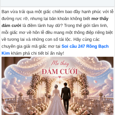
Bạn vừa trải qua một giấc chiêm bao đầy hạnh phúc với lễ
đường rực rỡ, nhưng lại băn khoăn không biết
mơ thấy
đám cưới
là điềm lành hay dữ? Trong thế giới tâm linh,
mỗi giấc mơ về hôn lễ đều mang một thông điệp riêng biệt
về tương lai và những con số tài lộc. Hãy cùng các
chuyên gia giải mã giấc mơ tại
Soi cầu 247 Rồng Bạch
Kim
khám phá chi tiết bí ẩn này!