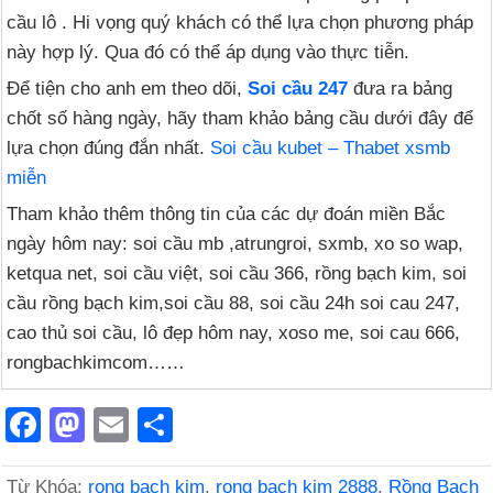
cầu lô . Hi vọng quý khách có thể lựa chọn phương pháp
này hợp lý. Qua đó có thể áp dụng vào thực tiễn.
Để tiện cho anh em theo dõi,
Soi cầu 247
đưa ra bảng
chốt số hàng ngày, hãy tham khảo bảng cầu dưới đây để
lựa chọn đúng đắn nhất.
Soi cầu kubet – Thabet xsmb
miễn
Tham khảo thêm thông tin của các dự đoán miền Bắc
ngày hôm nay: soi cầu mb ,atrungroi, sxmb, xo so wap,
ketqua net, soi cầu việt, soi cầu 366, rồng bạch kim, soi
cầu rồng bạch kim,soi cầu 88, soi cầu 24h soi cau 247,
cao thủ soi cầu, lô đẹp hôm nay, xoso me, soi cau 666,
rongbachkimcom……
F
M
E
S
a
a
m
h
Từ Khóa:
rong bach kim
,
rong bach kim 2888
,
Rồng Bạch