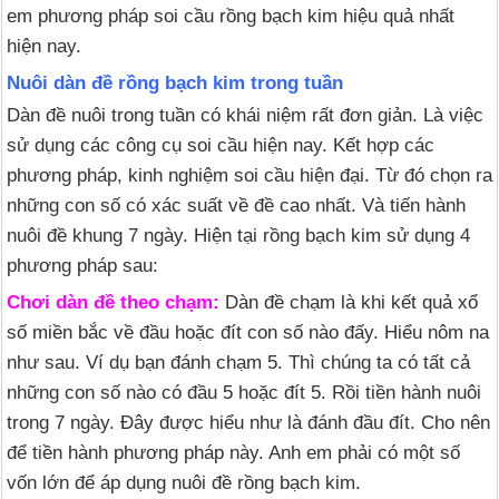
em phương pháp soi cầu rồng bạch kim hiệu quả nhất
hiện nay.
Nuôi dàn đề rồng bạch kim trong tuần
Dàn đề nuôi trong tuần có khái niệm rất đơn giản. Là việc
sử dụng các công cụ soi cầu hiện nay. Kết hợp các
phương pháp, kinh nghiệm soi cầu hiện đại. Từ đó chọn ra
những con số có xác suất về đề cao nhất. Và tiến hành
nuôi đề khung 7 ngày. Hiện tại rồng bạch kim sử dụng 4
phương pháp sau:
Chơi dàn đề theo chạm:
Dàn đề chạm là khi kết quả xổ
số miền bắc về đầu hoặc đít con số nào đấy. Hiểu nôm na
như sau. Ví dụ bạn đánh chạm 5. Thì chúng ta có tất cả
những con số nào có đầu 5 hoặc đít 5. Rồi tiền hành nuôi
trong 7 ngày. Đây được hiểu như là đánh đầu đít. Cho nên
để tiền hành phương pháp này. Anh em phải có một số
vốn lớn để áp dụng nuôi đề rồng bạch kim.