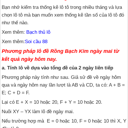
Bạn nhớ kiểm tra thống kê lô tô trong nhiều tháng và lựa
chọn lô tô mà bạn muốn xem thống kê tần số của lô tô đó
như thế nào.
Xem thêm:
Bạch thủ lô
Xem thêm:
Soi cầu 88
Phương pháp lô đề Rồng Bạch Kim ngày mai từ
kết quả ngày hôm nay.
a. Tính lô về dựa vào tổng đề của 2 ngày liên tiếp
Phương pháp này tính như sau. Giả sử đề về ngày hôm
qua và ngày hôm nay lần lượt là AB và CD, ta có: A + B =
E; C + D = F.
Lại có E + X = 10 hoặc 20, F + Y = 10 hoặc 20.
Nuôi XY – YX làm lô đề ngày mai.
Nếu trường hợp mà E = 0 hoặc 10, F = 0 hoặc 10 thì X, Y