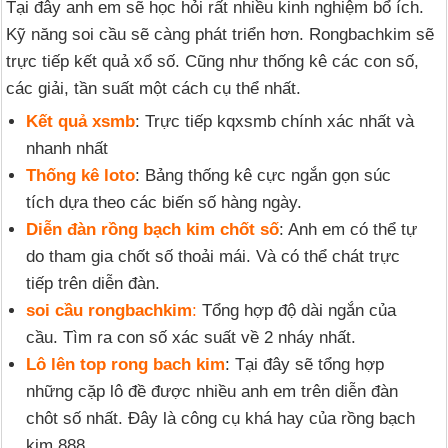
Tại đây anh em sẽ học hỏi rất nhiều kinh nghiệm bổ ích.
Kỹ năng soi cầu sẽ càng phát triển hơn. Rongbachkim sẽ
trực tiếp kết quả xổ số. Cũng như thống kê các con số,
các giải, tần suất một cách cụ thể nhất.
Kết quả xsmb
: Trực tiếp kqxsmb chính xác nhất và
nhanh nhất
Thống kê loto
: Bảng thống kê cực ngắn gọn súc
tích dựa theo các biến số hàng ngày.
Diễn đàn rồng bạch kim chốt số
: Anh em có thể tự
do tham gia chốt số thoải mái. Và có thể chát trực
tiếp trên diễn đàn.
soi cầu rongbachkim
:
Tổng hợp độ dài ngắn của
cầu. Tìm ra con số xác suất về 2 nháy nhất.
Lô lên top rong bach kim
: Tại đây sẽ tổng hợp
những cặp lô đề được nhiều anh em trên diễn đàn
chôt số nhất. Đây là công cụ khá hay của rồng bạch
kim 888.