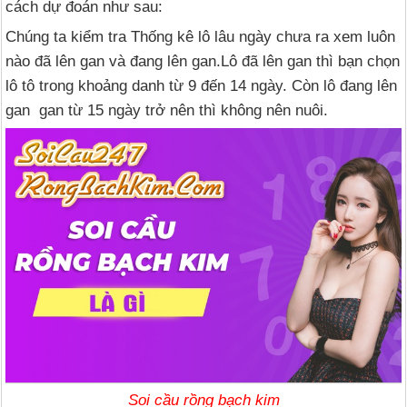
cách dự đoán như sau:
Chúng ta kiểm tra Thống kê lô lâu ngày chưa ra xem luôn
nào đã lên gan và đang lên gan.Lô đã lên gan thì bạn chọn
lô tô trong khoảng danh từ 9 đến 14 ngày. Còn lô đang lên
gan gan từ 15 ngày trở nên thì không nên nuôi.
Soi cầu rồng bạch kim