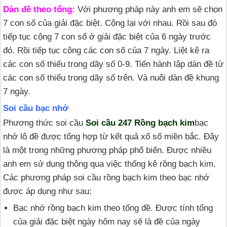
Dàn đề theo tổng:
Với phương pháp này anh em sẽ chọn
7 con số của giải đặc biệt. Cộng lại với nhau. Rồi sau đó
tiếp tục cộng 7 con số ở giải đặc biệt của 6 ngày trước
đó. Rồi tiếp tục cộng các con số của 7 ngày. Liệt kê ra
các con số thiếu trong dãy số 0-9. Tiến hành lập dàn đề từ
các con số thiếu trong dãy số trên. Và nuôi dàn đề khung
7 ngày.
Soi cầu bạc nhớ
Phương thức soi cầu
Soi cầu 247 Rồng bạch kim
bạc
nhớ lô đề được tổng hợp từ kết quả xổ số miền bắc. Đây
là một trong những phương pháp phổ biến. Được nhiều
anh em sử dụng thông qua việc thống kê rồng bạch kim.
Các phương pháp soi cầu rồng bạch kim theo bạc nhớ
được áp dụng như sau:
Bạc nhớ rồng bạch kim theo tổng đề. Được tính tổng
của giải đặc biệt ngày hôm nay sẽ là đề của ngày