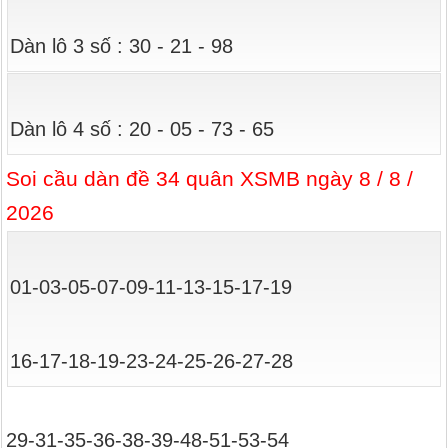
Dàn lô 3 số : 30 - 21 - 98
Dàn lô 4 số : 20 - 05 - 73 - 65
Soi cầu dàn đề 34 quân XSMB ngày 8 / 8 /
2026
01-03-05-07-09-11-13-15-17-19
16-17-18-19-23-24-25-26-27-28
29-31-35-36-38-39-48-51-53-54