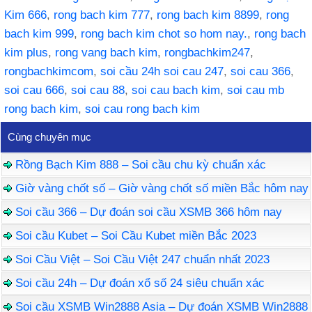
c
st
ail
ar
Kim 666
,
rong bach kim 777
,
rong bach kim 8899
,
rong
e
o
e
bach kim 999
,
rong bach kim chot so hom nay.
,
rong bach
b
d
kim plus
,
rong vang bach kim
,
rongbachkim247
,
o
o
rongbachkimcom
,
soi cầu 24h soi cau 247
,
soi cau 366
,
o
n
soi cau 666
,
soi cau 88
,
soi cau bach kim
,
soi cau mb
k
rong bach kim
,
soi cau rong bach kim
Cùng chuyên mục
Rồng Bạch Kim 888 – Soi cầu chu kỳ chuẩn xác
Giờ vàng chốt số – Giờ vàng chốt số miền Bắc hôm nay
Soi cầu 366 – Dự đoán soi cầu XSMB 366 hôm nay
Soi cầu Kubet – Soi Cầu Kubet miền Bắc 2023
Soi Cầu Việt – Soi Cầu Việt 247 chuẩn nhất 2023
Soi cầu 24h – Dự đoán xổ số 24 siêu chuẩn xác
Soi cầu XSMB Win2888 Asia – Dự đoán XSMB Win2888