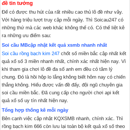
đề tin tưởng
Để có được thu hút của rất nhiều cao thủ lô đề như vây.
Với hàng triệu lượt truy cập mỗi ngày. Thì Soicau247 có
những thứ mà các web khác không thể có. Có thể liệt kê
ra những ưu điểm sau:
Soi cầu MBcập nhật kết quả xsmb nhanh nhất
Soi cầu rồng bạch kim 247
chốt số miền bắc cập nhất kết
quả xổ số 3 miền nhanh nhất, chính xác nhất hiện nay. Vì
khi tham gia chơi lô đề đa số anh em đều có tâm lý
chung. Đó là hồi hộp lo lắng không biết hôm nay có chiến
thắng không. Hiểu được vấn đề đấy, đội ngũ chuyên gia
soi cầu miền bắc. Đã cung cấp cho người chơi api kết
quả xổ số uy tín nhất hiện nay.
Tổng hợp thống kê mỗi ngày
Bên cạnh việc cập nhật KQXSMB nhanh, chính xác. Thì
rồng bạch kim 666 còn lưu lại toàn bộ kết quả xổ số theo