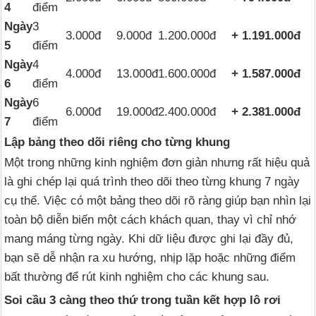
4
điểm
Ngày
3
3.000đ
9.000đ
1.200.000đ
+ 1.191.000đ
5
điểm
Ngày
4
4.000đ
13.000đ
1.600.000đ
+ 1.587.000đ
6
điểm
Ngày
6
6.000đ
19.000đ
2.400.000đ
+ 2.381.000đ
7
điểm
Lập bảng theo dõi riêng cho từng khung
Một trong những kinh nghiệm đơn giản nhưng rất hiệu quả
là ghi chép lại quá trình theo dõi theo từng khung 7 ngày
cụ thể. Việc có một bảng theo dõi rõ ràng giúp bạn nhìn lại
toàn bộ diễn biến một cách khách quan, thay vì chỉ nhớ
mang máng từng ngày. Khi dữ liệu được ghi lại đầy đủ,
bạn sẽ dễ nhận ra xu hướng, nhịp lặp hoặc những điểm
bất thường để rút kinh nghiệm cho các khung sau.
Soi cầu 3 càng theo thứ trong tuần kết hợp lô rơi