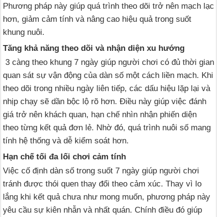
Phương pháp này giúp quá trình theo dõi trở nên mạch lạc
hơn, giảm cảm tính và nâng cao hiệu quả trong suốt
khung nuôi.
Tăng khả năng theo dõi và nhận diện xu hướng
3 càng theo khung 7 ngày giúp người chơi có đủ thời gian
quan sát sự vận động của dàn số một cách liền mạch. Khi
theo dõi trong nhiều ngày liên tiếp, các dấu hiệu lặp lại và
nhịp chạy sẽ dần bộc lộ rõ hơn. Điều này giúp việc đánh
giá trở nên khách quan, hạn chế nhìn nhận phiến diện
theo từng kết quả đơn lẻ. Nhờ đó, quá trình nuôi số mang
tính hệ thống và dễ kiểm soát hơn.
Hạn chế tối đa lối chơi cảm tính
Việc cố định dàn số trong suốt 7 ngày giúp người chơi
tránh được thói quen thay đổi theo cảm xúc. Thay vì lo
lắng khi kết quả chưa như mong muốn, phương pháp này
yêu cầu sự kiên nhẫn và nhất quán. Chính điều đó giúp