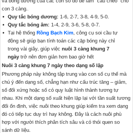
và bóng dương của các con số đó để làm “cầu chèo” cho
con 3 càng.
Quy tắc bóng dương:
1-6, 2-7, 3-8, 4-9, 5-0.
Quy tắc bóng âm:
1-4, 2-9, 3-6, 5-8, 0-7.
Tại hệ thống
Rồng Bạch Kim
, công cụ soi cầu tự
động sẽ giúp bạn tính toán các cặp bóng này chỉ
trong vài giây, giúp việc
nuôi 3 càng khung 7
ngày
trở nên đơn giản hơn bao giờ hết
Nuôi 3 càng khung 7 ngày theo dạng số lặp
Phương pháp này không tập trung vào con số cụ thể mà
chú ý đến dạng số, chẳng hạn như cấu trúc tăng – giảm,
số đối xứng hoặc số có quy luật hình thành tương tự
nhau. Khi một dạng số xuất hiện lặp lại với tần suất tương
đối ổn định, việc nuôi theo khung giúp kiểm tra xem dạng
đó có tiếp tục duy trì hay không. Đây là cách nuôi phù
hợp với người thích phân tích sâu và có thói quen so
sánh dữ liệu.