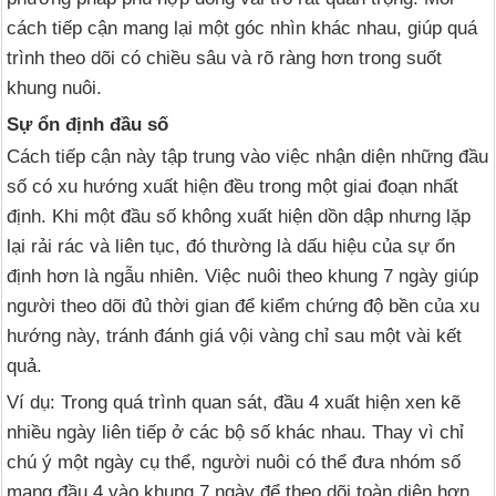
cách tiếp cận mang lại một góc nhìn khác nhau, giúp quá
trình theo dõi có chiều sâu và rõ ràng hơn trong suốt
khung nuôi.
Sự ổn định đầu số
Cách tiếp cận này tập trung vào việc nhận diện những đầu
số có xu hướng xuất hiện đều trong một giai đoạn nhất
định. Khi một đầu số không xuất hiện dồn dập nhưng lặp
lại rải rác và liên tục, đó thường là dấu hiệu của sự ổn
định hơn là ngẫu nhiên. Việc nuôi theo khung 7 ngày giúp
người theo dõi đủ thời gian để kiểm chứng độ bền của xu
hướng này, tránh đánh giá vội vàng chỉ sau một vài kết
quả.
Ví dụ: Trong quá trình quan sát, đầu 4 xuất hiện xen kẽ
nhiều ngày liên tiếp ở các bộ số khác nhau. Thay vì chỉ
chú ý một ngày cụ thể, người nuôi có thể đưa nhóm số
mang đầu 4 vào khung 7 ngày để theo dõi toàn diện hơn.