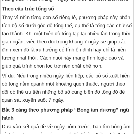
Theo cấu trúc tổng số
Thay vì nhìn từng con số riêng lẻ, phương pháp này phân
tích bộ số dưới góc độ tổng thể, cụ thể là tổng các chữ số
tạo thành. Khi một biên độ tổng lặp lại nhiều lần trong thời
gian ngắn, việc theo dõi trong khung 7 ngày sẽ giúp xác
định xem đó là xu hướng có tính ổn định hay chỉ là hiện
tượng nhất thời. Cách nuôi này mang tính logic cao và
giúp quá trình chọn lọc trở nên chặt chẽ hơn.
Ví dụ: Nếu trong nhiều ngày liên tiếp, các bộ số xuất hiện
có tổng nằm quanh một khoảng quen thuộc, người theo
dõi có thể ưu tiên những bộ số cùng biên độ tổng đó để
quan sát xuyên suốt 7 ngày.
Bắt 3 càng theo phương pháp “Bóng âm dương” ngũ
hành
Dựa vào kết quả đề về ngày hôm trước, bạn tìm bóng âm