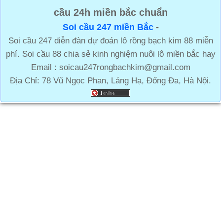
cầu 24h miền bắc chuẩn
Soi cầu 247 miền Bắc
-
Soi cầu 247 diễn đàn dự đoán lô rồng bạch kim 88 miễn
phí. Soi cầu 88 chia sẻ kinh nghiệm nuôi lô miền bắc hay
Email :
soicau247rongbachkim@gmail.com
Địa Chỉ: 78 Vũ Ngọc Phan, Láng Hạ, Đống Đa, Hà Nội.