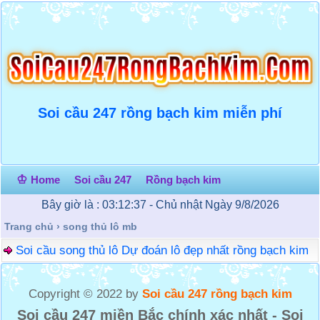
Soi cầu 247 rồng bạch kim miễn phí
♔
Home
Soi cầu 247
Rồng bạch kim
Bây giờ là :
03:12:37 - Chủ nhật Ngày 9/8/2026
Trang chủ
›
song thủ lô mb
Soi cầu song thủ lô Dự đoán lô đẹp nhất rồng bạch kim
Copyright © 2022 by
Soi cầu 247 rồng bạch kim
Soi cầu 247 miền Bắc chính xác nhất - Soi