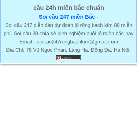
cầu 24h miền bắc chuẩn
Soi cầu 247 miền Bắc
-
Soi cầu 247 diễn đàn dự đoán lô rồng bạch kim 88 miễn
phí. Soi cầu 88 chia sẻ kinh nghiệm nuôi lô miền bắc hay
Email :
soicau247rongbachkim@gmail.com
Địa Chỉ: 78 Vũ Ngọc Phan, Láng Hạ, Đống Đa, Hà Nội.