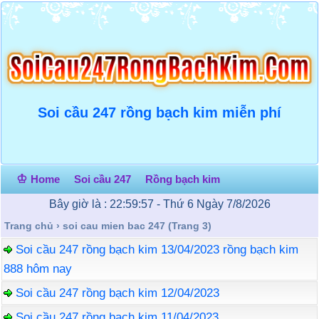
Soi cầu 247 rồng bạch kim miễn phí
♔
Home
Soi cầu 247
Rồng bạch kim
Bây giờ là :
22:59:57 - Thứ 6 Ngày 7/8/2026
Trang chủ
›
soi cau mien bac 247
(Trang 3)
Soi cầu 247 rồng bạch kim 13/04/2023 rồng bạch kim
888 hôm nay
Soi cầu 247 rồng bạch kim 12/04/2023
Soi cầu 247 rồng bạch kim 11/04/2023