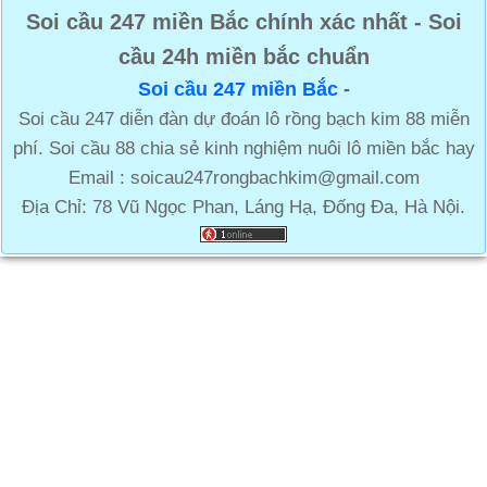
Soi cầu 247 miền Bắc chính xác nhất - Soi
cầu 24h miền bắc chuẩn
Soi cầu 247 miền Bắc
-
Soi cầu 247 diễn đàn dự đoán lô rồng bạch kim 88 miễn
phí. Soi cầu 88 chia sẻ kinh nghiệm nuôi lô miền bắc hay
Email :
soicau247rongbachkim@gmail.com
Địa Chỉ: 78 Vũ Ngọc Phan, Láng Hạ, Đống Đa, Hà Nội.