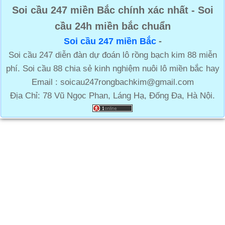
Soi cầu 247 miền Bắc chính xác nhất - Soi
cầu 24h miền bắc chuẩn
Soi cầu 247 miền Bắc
-
Soi cầu 247 diễn đàn dự đoán lô rồng bạch kim 88 miễn
phí. Soi cầu 88 chia sẻ kinh nghiệm nuôi lô miền bắc hay
Email :
soicau247rongbachkim@gmail.com
Địa Chỉ: 78 Vũ Ngọc Phan, Láng Hạ, Đống Đa, Hà Nội.