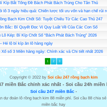
Bí Kíp Bắt Tổng Đề Bách Phát Bách Trúng Cho Tân Thủ
i lô 3 ngày hiệu quả: Chiến lược tối ưu vốn và hạn chế rủi r
Rồng Bạch Kim Chốt Số: Tuyệt Chiêu Từ Các Cao Thủ 247
iền Bắc: Bí Quyết Đọc Vị Quy Luật Về Của Các Con Số
 Lô Kép: Bí Kíp Chốt Số “Bách Phát Bách Trúng” 2026
– Hé lộ bí kíp ăn lô hàng ngày
 Xổ số 3 Miền hàng ngày: Chính xác và Chi tiết nhất 2026
1
2
3
Copyright © 2022 by
Soi cầu 247 rồng bạch kim
47 miền Bắc chính xác nhất - Soi cầu 24h miền
Soi cầu 247 miền Bắc
-
n dự đoán lô rồng bạch kim 88 miễn phí. Soi cầu 88 chia sẻ
miền bắc hay