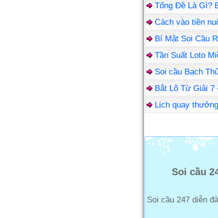
Tổng Đề Là Gì? 
Cách vào tiền nuô
Bí Mật Soi Cầu 
Tần Suất Loto M
Soi cầu Bạch Thủ
Bắt Lô Từ Giải 7 
Lịch quay thưởng
Soi cầu 2
Soi cầu 247 diễn đà